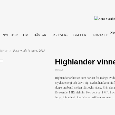
Nav
NYHETER
OM
HÄSTAR
PARTNERS
GALLERI
KONTAKT
Home
»
Posts made in mars, 2013
Highlander vinn
Posted
Highlander är hästen som har lätt för många av de
mycket energi och driv i sig. Sedan han kom hit fr
skapa bra band mellan häst och ryttare. Från den
förtroende. I Hässleholm blev det start i MA:1 o
betyg, inte minst i travdelarna. Att han kommer...