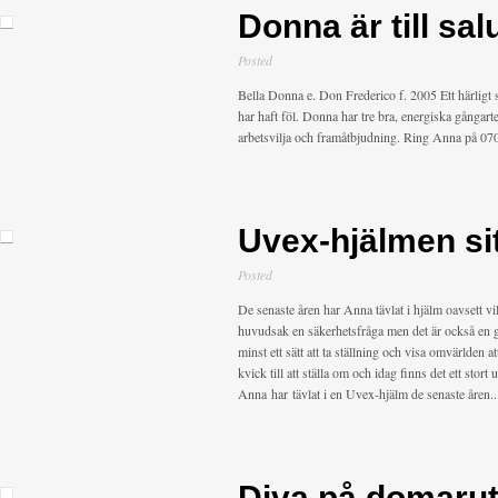
Donna är till sal
Posted
Bella Donna e. Don Frederico f. 2005 Ett härligt 
har haft föl. Donna har tre bra, energiska gångarte
arbetsvilja och framåtbjudning. Ring Anna på 0
Uvex-hjälmen sit
Posted
De senaste åren har Anna tävlat i hjälm oavsett vi
huvudsak en säkerhetsfråga men det är också en g
minst ett sätt att ta ställning och visa omvärlden a
kvick till att ställa om och idag finns det ett stort
Anna har tävlat i en Uvex-hjälm de senaste åren..
Diva på domarut