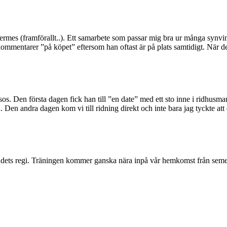
ermes (framförallt..). Ett samarbete som passar mig bra ur många synvin
entarer ”på köpet” eftersom han oftast är på plats samtidigt. När det gä
s. Den första dagen fick han till ”en date” med ett sto inne i ridhusm
. Den andra dagen kom vi till ridning direkt och inte bara jag tyckte att d
dets regi. Träningen kommer ganska nära inpå vår hemkomst från semeste