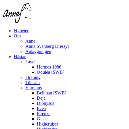
Nyheter
Om
Anna
Anna Svanberg Dressyr
Anläggningen
Hästar
I avel
Hermes 1086
Odulea [SWB]
I träning
Till salu
Vi minns
Bellman [SWB]
Deja
Dionysos
Ecea
Firenze
Gicea
Highcruiser