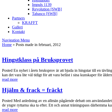
Highlander
Impuls 1139
Revolution [SWB]
Tabasco [SWB]
Partners
KRAFFT
Galleri
Kontakt
Navigation Menu
Home
»
Posts made in februari, 2012
Hingstklass på Bruksprovet
Posted
En nyhet i årets bruksprov är att bjuda in hingstar till en tävli
kan det vara lite väl tidigt för att vara befäst i sina kunskaper för åld
read more
Hjälm & frack = fräckt
Posted
Med anledning av en allmän pågående debatt om användandet av 
de yngre ryttarna ska ta efter. Ett och annat träningspass därhemma k
read more