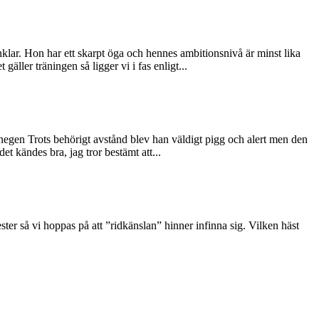
klar. Hon har ett skarpt öga och hennes ambitionsnivå är minst lika
ller träningen så ligger vi i fas enligt...
anegen Trots behörigt avstånd blev han väldigt pigg och alert men den
et kändes bra, jag tror bestämt att...
r så vi hoppas på att ”ridkänslan” hinner infinna sig. Vilken häst