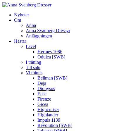
Nyheter
Om
Anna
Anna Svanberg Dressyr
Anläggningen
Hästar
I avel
Hermes 1086
Odulea [SWB]
I träning
Till salu
Vi minns
Bellman [SWB]
Deja
Dionysos
Ecea
Firenze
Gicea
Highcruiser
Highlander
Impuls 1139
Revolution [SWB]
Tabasco [SWB]