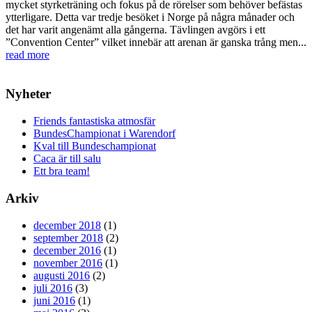
mycket styrketräning och fokus på de rörelser som behöver befästas
ytterligare. Detta var tredje besöket i Norge på några månader och
det har varit angenämt alla gångerna. Tävlingen avgörs i ett
”Convention Center” vilket innebär att arenan är ganska trång men...
read more
Nyheter
Friends fantastiska atmosfär
BundesChampionat i Warendorf
Kval till Bundeschampionat
Caca är till salu
Ett bra team!
Arkiv
december 2018
(1)
september 2018
(2)
december 2016
(1)
november 2016
(1)
augusti 2016
(2)
juli 2016
(3)
juni 2016
(1)