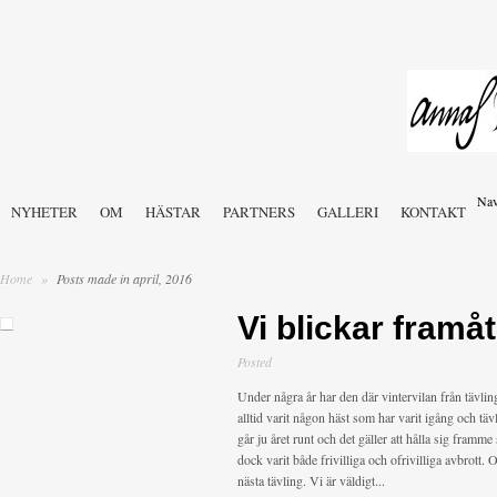
Nav
NYHETER
OM
HÄSTAR
PARTNERS
GALLERI
KONTAKT
Home
»
Posts made in april, 2016
Vi blickar framåt
Posted
Under några år har den där vintervilan från tävling
alltid varit någon häst som har varit igång och täv
går ju året runt och det gäller att hålla sig framme 
dock varit både frivilliga och ofrivilliga avbrott. 
nästa tävling. Vi är väldigt...