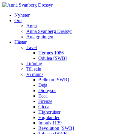
Nyheter
Om
Anna
Anna Svanberg Dressyr
Anläggningen
Hästar
I avel
Hermes 1086
Odulea [SWB]
I träning
Till salu
Vi minns
Bellman [SWB]
Deja
Dionysos
Ecea
Firenze
Gicea
Highcruiser
Highlander
Impuls 1139
Revolution [SWB]
Tabasco [SWB]