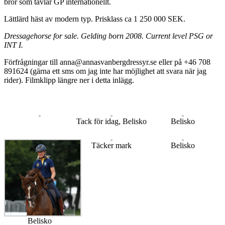
bror som tävlar GP internationellt.
Lättlärd häst av modern typ. Prisklass ca 1 250 000 SEK.
Dressagehorse for sale. Gelding born 2008. Current level PSG or
INT I.
Förfrågningar till anna@annasvanbergdressyr.se eller på +46 708
891624 (gärna ett sms om jag inte har möjlighet att svara när jag
rider). Filmklipp längre ner i detta inlägg.
Tack för idag, Belisko
Belisko
Täcker mark
Belisko
Belisko