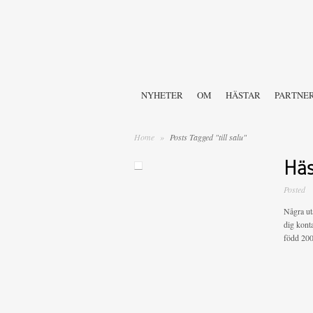
NYHETER
OM
HÄSTAR
PARTNE
Home
»
Posts Tagged "till salu"
Häst
Posted
Några uta
dig kont
född 200