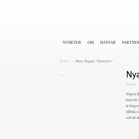
NYHETER
OM
HÄSTAR
PARTNE
Home
»
Posts Tagged "Dionysos"
Nya 
Posted
Någon åk
hem till 
är hings
tillbaka 
och att d