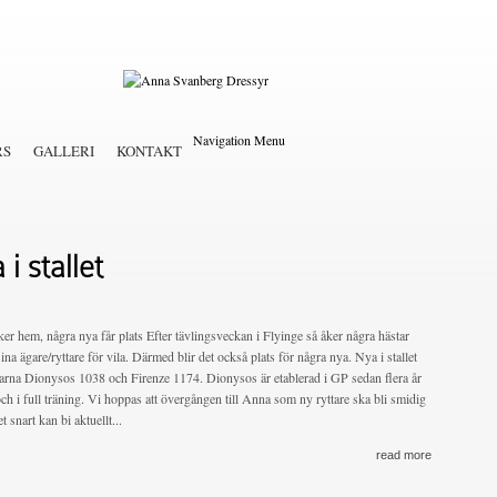
Navigation Menu
RS
GALLERI
KONTAKT
i stallet
er hem, några nya får plats Efter tävlingsveckan i Flyinge så åker några hästar
sina ägare/ryttare för vila. Därmed blir det också plats för några nya. Nya i stallet
tarna Dionysos 1038 och Firenze 1174. Dionysos är etablerad i GP sedan flera år
och i full träning. Vi hoppas att övergången till Anna som ny ryttare ska bli smidig
et snart kan bi aktuellt...
read more