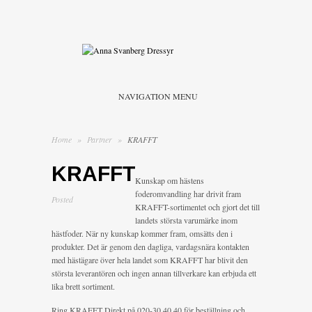
NAVIGATION MENU
Home
»
Partner
»
KRAFFT
KRAFFT
Kunskap om hästens
foderomvandling har drivit fram
Posted
KRAFFT-sortimentet och gjort det till
landets största varumärke inom
hästfoder. När ny kunskap kommer fram, omsätts den i
produkter. Det är genom den dagliga, vardagsnära kontakten
med hästägare över hela landet som KRAFFT har blivit den
största leverantören och ingen annan tillverkare kan erbjuda ett
lika brett sortiment.
Ring KRAFFT Direkt på 020-30 40 40 för beställning och