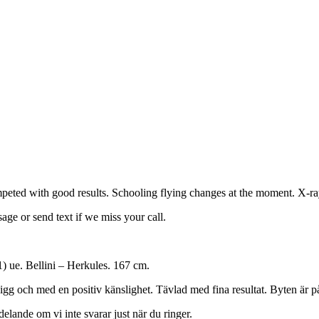
mpeted with good results. Schooling flying changes at the moment. X-r
ge or send text if we miss your call.
1) ue. Bellini – Herkules. 167 cm.
 pigg och med en positiv känslighet. Tävlad med fina resultat. Byten är 
ande om vi inte svarar just när du ringer.