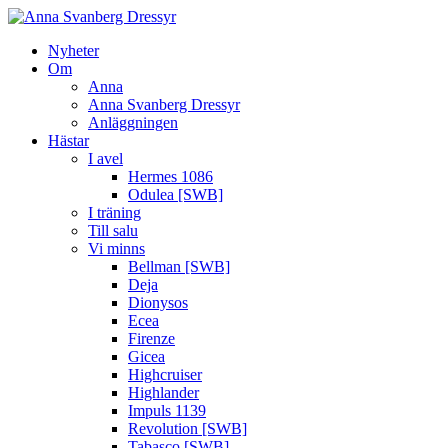
Nyheter
Om
Anna
Anna Svanberg Dressyr
Anläggningen
Hästar
I avel
Hermes 1086
Odulea [SWB]
I träning
Till salu
Vi minns
Bellman [SWB]
Deja
Dionysos
Ecea
Firenze
Gicea
Highcruiser
Highlander
Impuls 1139
Revolution [SWB]
Tabasco [SWB]