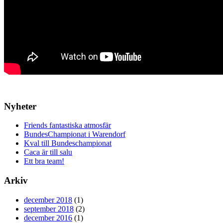
Nyheter
Friends fantastiska atmosfär
BundesChampionat i Warendorf
Kval till Bundeschampionat
Caca är till salu
Ett bra team!
Arkiv
december 2018
(1)
september 2018
(2)
december 2016
(1)