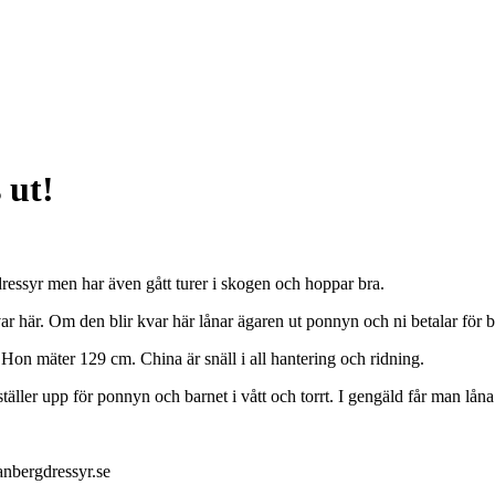
 ut!
 dressyr men har även gått turer i skogen och hoppar bra.
var här. Om den blir kvar här lånar ägaren ut ponnyn och ni betalar för bo
 Hon mäter 129 cm. China är snäll i all hantering och ridning.
täller upp för ponnyn och barnet i vått och torrt. I gengäld får man låna
nbergdressyr.se