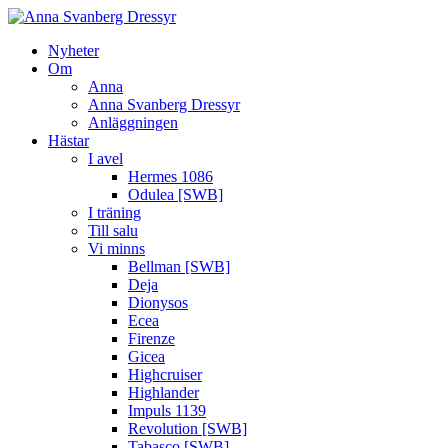
Nyheter
Om
Anna
Anna Svanberg Dressyr
Anläggningen
Hästar
I avel
Hermes 1086
Odulea [SWB]
I träning
Till salu
Vi minns
Bellman [SWB]
Deja
Dionysos
Ecea
Firenze
Gicea
Highcruiser
Highlander
Impuls 1139
Revolution [SWB]
Tabasco [SWB]