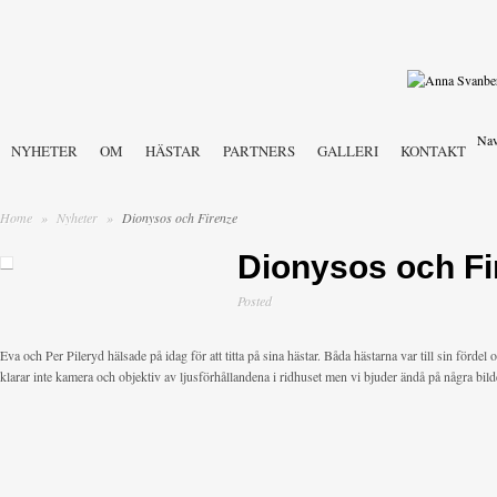
Nav
NYHETER
OM
HÄSTAR
PARTNERS
GALLERI
KONTAKT
Home
»
Nyheter
»
Dionysos och Firenze
Dionysos och Fi
Posted
Eva och Per Pileryd hälsade på idag för att titta på sina hästar. Båda hästarna var till sin fördel 
klarar inte kamera och objektiv av ljusförhållandena i ridhuset men vi bjuder ändå på några bild