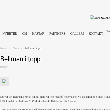
Nav
NYHETER
OM
HÄSTAR
PARTNERS
GALLERI
KONTAKT
Home
»
Front
»
Bellman i topp
Bellman i topp
Posted
Nu var det Bellmans tur att vinna. Han var helt med på noterna och visade jämn hög klass i all
82% innebär att Bellman är färdigkvalad till Falsterbo och Breeders.
Tabasco gjorde en bra runda och hamnade på en andraplats. Även han är därmed kvalad till Fal