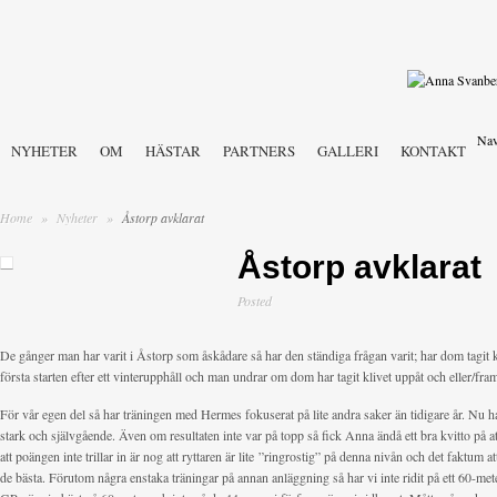
Nav
NYHETER
OM
HÄSTAR
PARTNERS
GALLERI
KONTAKT
Home
»
Nyheter
»
Åstorp avklarat
Åstorp avklarat
Posted
De gånger man har varit i Åstorp som åskådare så har den ständiga frågan varit; har dom tagit k
första starten efter ett vinterupphåll och man undrar om dom har tagit klivet uppåt och eller/fram
För vår egen del så har träningen med Hermes fokuserat på lite andra saker än tidigare år. Nu h
stark och självgående. Även om resultaten inte var på topp så fick Anna ändå ett bra kvitto på at
att poängen inte trillar in är nog att ryttaren är lite ”ringrostig” på denna nivån och det faktum at
de bästa. Förutom några enstaka träningar på annan anläggning så har vi inte ridit på ett 60-met