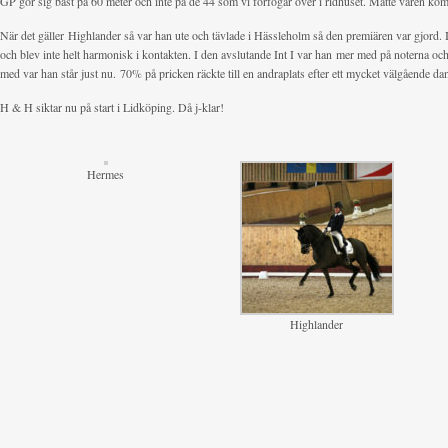
GP gör sig bäst på 60 meter och inte på de 44 som vi förfogar över i ridhuset. Måtte våren kom
När det gäller Highlander så var han ute och tävlade i Hässleholm så den premiären var gjord. I
och blev inte helt harmonisk i kontakten. I den avslutande Int I var han mer med på noterna oc
med var han står just nu. 70% på pricken räckte till en andraplats efter ett mycket välgående da
H & H siktar nu på start i Lidköping. Då j-klar!
Hermes
Highlander