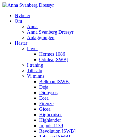
Nyheter
Om
Anna
Anna Svanberg Dressyr
Anläggningen
Hästar
I avel
Hermes 1086
Odulea [SWB]
I träning
Till salu
Vi minns
Bellman [SWB]
Deja
Dionysos
Ecea
Firenze
Gicea
Highcruiser
Highlander
Impuls 1139
Revolution [SWB]
Tabasco [SWB]