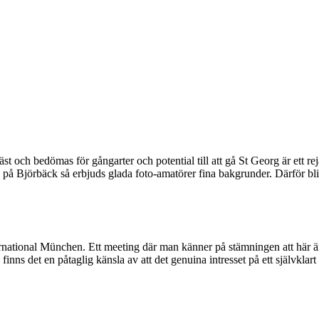
äst och bedömas för gångarter och potential till att gå St Georg är ett r
 på Björbäck så erbjuds glada foto-amatörer fina bakgrunder. Därför blir
rnational München. Ett meeting där man känner på stämningen att här är h
 det en påtaglig känsla av att det genuina intresset på ett självklart sä