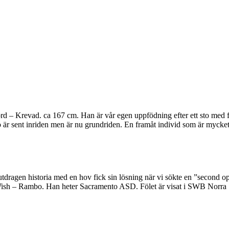
d – Krevad. ca 167 cm. Han är vår egen uppfödning efter ett sto med fin
 sent inriden men är nu grundriden. En framåt individ som är mycket sn
 utdragen historia med en hov fick sin lösning när vi sökte en ”second op
st Wish – Rambo. Han heter Sacramento ASD. Fölet är visat i SWB Norra 