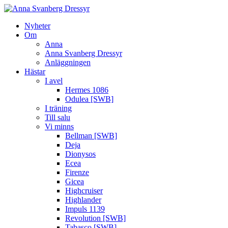
Nyheter
Om
Anna
Anna Svanberg Dressyr
Anläggningen
Hästar
I avel
Hermes 1086
Odulea [SWB]
I träning
Till salu
Vi minns
Bellman [SWB]
Deja
Dionysos
Ecea
Firenze
Gicea
Highcruiser
Highlander
Impuls 1139
Revolution [SWB]
Tabasco [SWB]