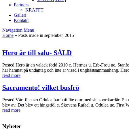
Partners
KRAFFT
Galleri
Kontakt
Navigation Menu
Home
»
Posts made in september, 2015
Hero är till salu- SÅLD
Posted
Hero är en valack född 2010 e. Hermes u. Erb-Frou ue. Stanfor
har hamnat på undantag och inte är visad i unghästsammanhang. Hero är
read more
Sacramento! vilket busfrö
Posted
Vårt fina sto Odulea har haft lite otur med sin sportkarriär. En
blev av. Det blev ett hingstföl e. Skovens Rafael u. Odulea ue. Fir
read more
Nyheter