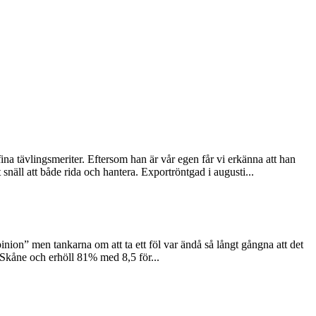
a tävlingsmeriter. Eftersom han är vår egen får vi erkänna att han
äll att både rida och hantera. Exportröntgad i augusti...
inion” men tankarna om att ta ett föl var ändå så långt gångna att det
Skåne och erhöll 81% med 8,5 för...