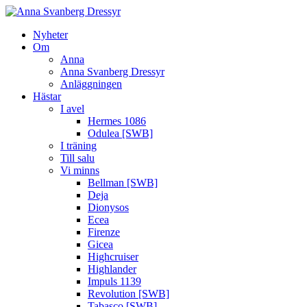
Nyheter
Om
Anna
Anna Svanberg Dressyr
Anläggningen
Hästar
I avel
Hermes 1086
Odulea [SWB]
I träning
Till salu
Vi minns
Bellman [SWB]
Deja
Dionysos
Ecea
Firenze
Gicea
Highcruiser
Highlander
Impuls 1139
Revolution [SWB]
Tabasco [SWB]