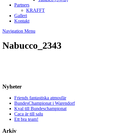
Partners
KRAFFT
Galleri
Kontakt
Navigation Menu
Nabucco_2343
Nyheter
Friends fantastiska atmosfär
BundesChampionat i Warendorf
Kval till Bundeschampionat
Caca är till salu
Ett bra team!
Arkiv