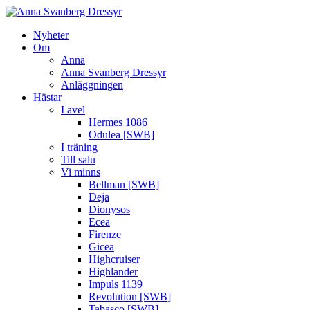
Nyheter
Om
Anna
Anna Svanberg Dressyr
Anläggningen
Hästar
I avel
Hermes 1086
Odulea [SWB]
I träning
Till salu
Vi minns
Bellman [SWB]
Deja
Dionysos
Ecea
Firenze
Gicea
Highcruiser
Highlander
Impuls 1139
Revolution [SWB]
Tabasco [SWB]