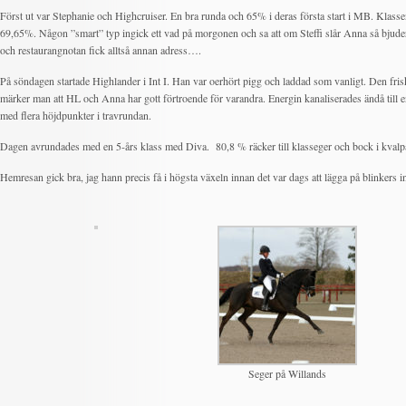
Först ut var Stephanie och Highcruiser. En bra runda och 65% i deras första start i MB. Klas
69,65%. Någon ”smart” typ ingick ett vad på morgonen och sa att om Steffi slår Anna så bjuder
och restaurangnotan fick alltså annan adress….
På söndagen startade Highlander i Int I. Han var oerhört pigg och laddad som vanligt. Den fri
märker man att HL och Anna har gott förtroende för varandra. Energin kanaliserades ändå till en
med flera höjdpunkter i travrundan.
Dagen avrundades med en 5-års klass med Diva. 80,8 % räcker till klasseger och bock i kvalpa
Hemresan gick bra, jag hann precis få i högsta växeln innan det var dags att lägga på blinkers in t
Seger på Willands