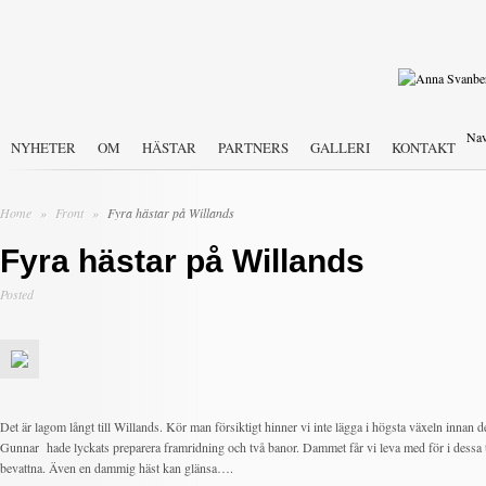
Nav
NYHETER
OM
HÄSTAR
PARTNERS
GALLERI
KONTAKT
Home
»
Front
»
Fyra hästar på Willands
Fyra hästar på Willands
Posted
Det är lagom långt till Willands. Kör man försiktigt hinner vi inte lägga i högsta växeln innan d
Gunnar hade lyckats preparera framridning och två banor. Dammet får vi leva med för i dessa te
bevattna. Även en dammig häst kan glänsa….