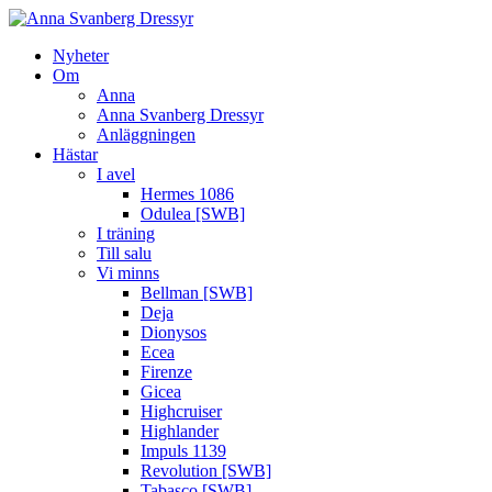
Nyheter
Om
Anna
Anna Svanberg Dressyr
Anläggningen
Hästar
I avel
Hermes 1086
Odulea [SWB]
I träning
Till salu
Vi minns
Bellman [SWB]
Deja
Dionysos
Ecea
Firenze
Gicea
Highcruiser
Highlander
Impuls 1139
Revolution [SWB]
Tabasco [SWB]